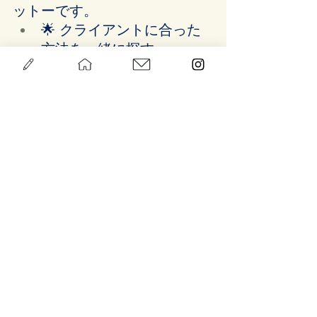
ットーです。
🌟 クライアントに合った
方法を一緒に探す
🤝 信頼関係を築くための
工夫
三木：はい。対面の良さをしっ
かり理解しているからこそ、オ
ンラインやAIの可能性も広がる
と思います。