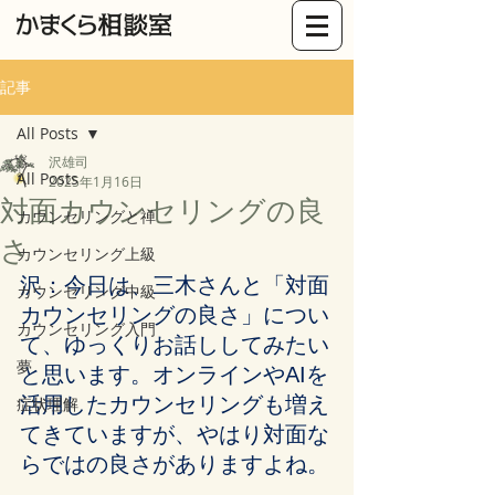
記事
All Posts
沢雄司
All Posts
2025年1月16日
対面カウンセリングの良
カウンセリングと禅
さ
カウンセリング上級
沢：今日は、三木さんと「対面
カウンセリング中級
カウンセリングの良さ」につい
カウンセリング入門
て、ゆっくりお話ししてみたい
夢
と思います。オンラインやAIを
活用したカウンセリングも増え
症状理解
てきていますが、やはり対面な
らではの良さがありますよね。