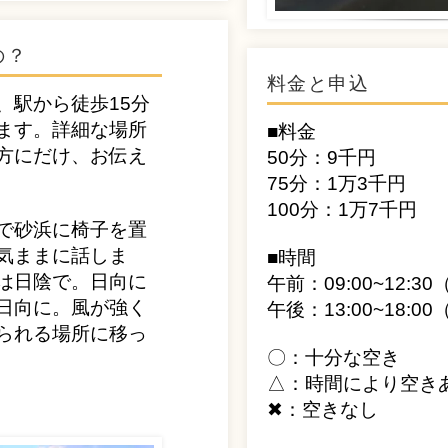
の？
料金と申込
、駅から徒歩15分
ます。詳細な場所
■料金
方にだけ、お伝え
50分：9千円
75分：1万3千円
100分：1万7千円​
で砂浜に椅子を置
気ままに話しま
■時間
は日陰で。日向に
午前：09:00~12:30
日向に。風が強く
​​午後：13:00~18:00
られる場所に移っ
〇：十分な空き
△：時間により空き
✖：空きなし