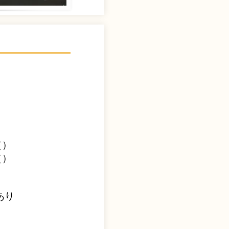
（
）
（
）
あり