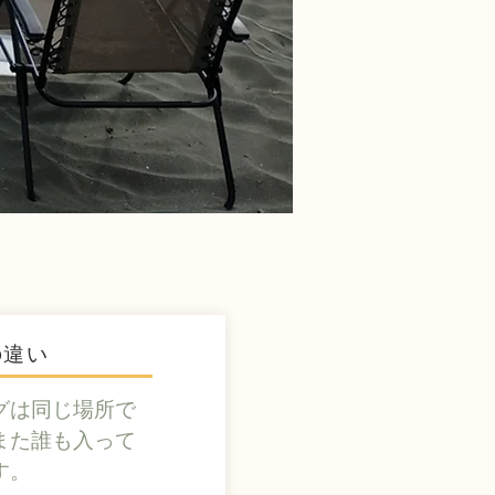
の違い
グは同じ場所で
また誰も入って
す。