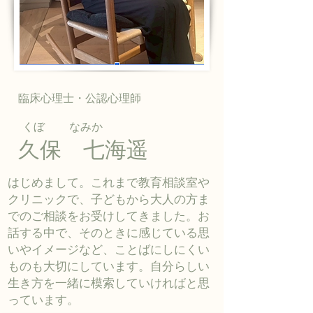
臨床心理士・公認心理師
​なみか
くぼ
久保 七海遥
はじめまして。これまで教育相談室や
クリニックで、子どもから大人の方ま
でのご相談をお受けしてきました。お
話する中で、そのときに感じている思
いやイメージなど、ことばにしにくい
ものも大切にしています。自分らしい
生き方を一緒に模索していければと思
っています。