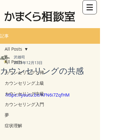
記事
All Posts
沢雄司
All Posts
2023年12月13日
カウンセリングの共感
カウンセリングと禅
カウンセリング上級
カウンセリング中級
https://youtu.be/KFN6i7ZqfHM
カウンセリング入門
夢
症状理解